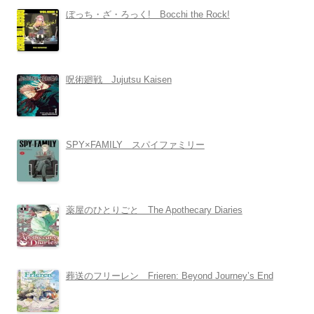
ぼっち・ざ・ろっく! Bocchi the Rock!
呪術廻戦 Jujutsu Kaisen
SPY×FAMILY スパイファミリー
薬屋のひとりごと The Apothecary Diaries
葬送のフリーレン Frieren: Beyond Journey’s End