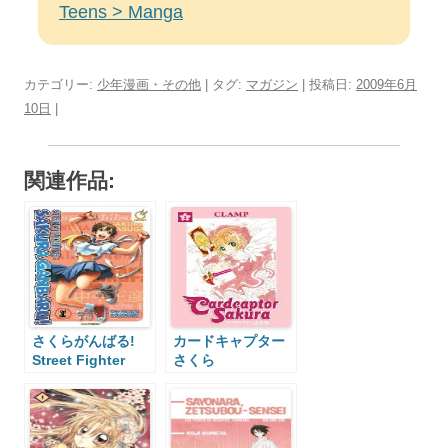
Teens > Manga
カテゴリー:
少年漫画・その他
| タグ:
マガジン
| 投稿日:
2009年6月
10日
|
関連作品:
さくらがんばる!
カードキャプター
Street Fighter
さくら
Sakura Ganbaru!
Cardcaptor
Sakura