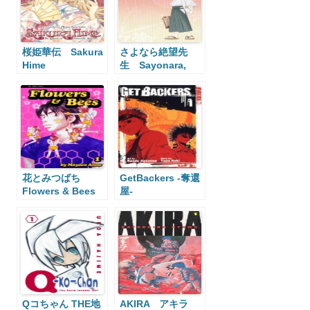
桜姫華伝 Sakura
さよなら絶望先
Hime
生 Sayonara,
Zetsubou-Sensei
花とみつばち
GetBackers -奪還
Flowers & Bees
屋-
Qコちゃん THE地
AKIRA アキラ