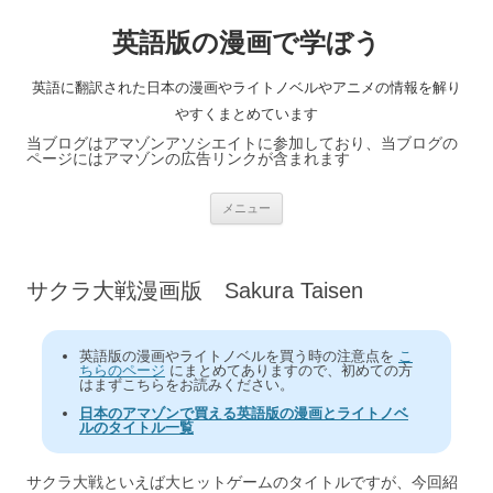
英語版の漫画で学ぼう
英語に翻訳された日本の漫画やライトノベルやアニメの情報を解り
やすくまとめています
当ブログはアマゾンアソシエイトに参加しており、当ブログの
ページにはアマゾンの広告リンクが含まれます
コ
メニュー
ン
テ
ン
ツ
へ
サクラ大戦漫画版 Sakura Taisen
ス
キ
ッ
プ
英語版の漫画やライトノベルを買う時の注意点を
こ
ちらのページ
にまとめてありますので、初めての方
はまずこちらをお読みください。
日本のアマゾンで買える英語版の漫画とライトノベ
ルのタイトル一覧
サクラ大戦といえば大ヒットゲームのタイトルですが、今回紹