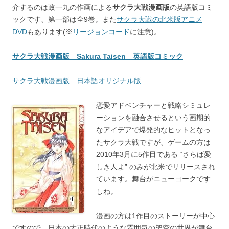
介するのは政一九の作画による
サクラ大戦漫画版
の英語版コミ
ックです、第一部は全9巻。また
サクラ大戦の北米版アニメ
DVD
もあります(※
リージョンコード
に注意)。
サクラ大戦漫画版 Sakura Taisen 英語版コミック
サクラ大戦漫画版 日本語オリジナル版
恋愛アドベンチャーと戦略シミュレ
ーションを融合させるという画期的
なアイデアで爆発的なヒットとなっ
たサクラ大戦ですが、ゲームの方は
2010年3月に5作目である “さらば愛
しき人よ” のみが北米でリリースされ
ています。舞台がニューヨークです
しね。
漫画の方は1作目のストーリーが中心
ですので、日本の大正時代のような雰囲気の架空の世界が舞台