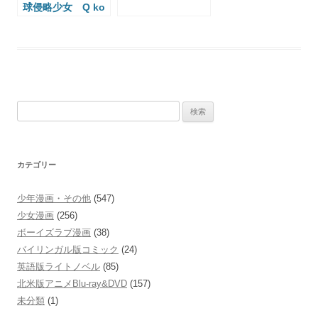
球侵略少女 Q ko
chan The Earth
Invader Girl
検
索:
カテゴリー
少年漫画・その他
(547)
少女漫画
(256)
ボーイズラブ漫画
(38)
バイリンガル版コミック
(24)
英語版ライトノベル
(85)
北米版アニメBlu-ray&DVD
(157)
未分類
(1)