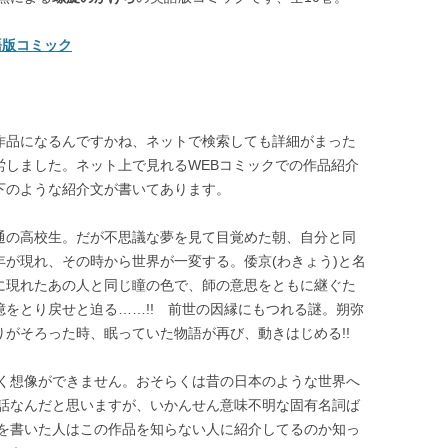
 英語版コミック
作品になるんですかね、ネットで検索しても詳細がまった
労しました。ネット上で見れるWEBコミックでの作品紹介
下のような紹介文が書いてあります。
通の高校生。だが不思議な夢を見て目覚めた朝、自分と同
年が現れ、その時から世界が一変する。倭京(わきょう)と名
に現れたあの人と同じ瞳の色で、師の意思をともに継ぐた
憶をとり戻せと迫る……!! 前世の因縁にもつれる謎。朔弥
りがそろった時、眠っていた物語が再び、動きはじめる!!
く想像ができません。おそらくは昔の日本のような世界へ
話なんだと思いますが、いかんせん意味不明な固有名詞ば
を書いた人はこの作品を知らない人に紹介してるのか知っ