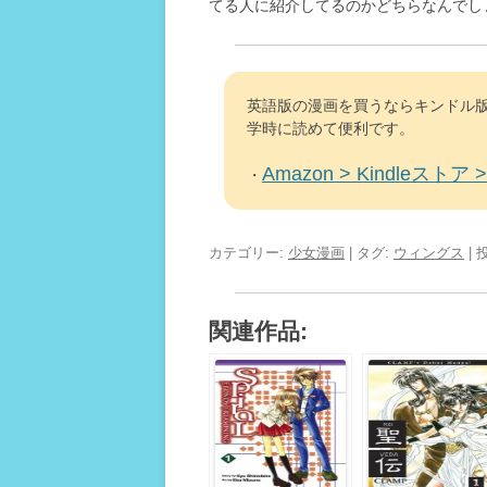
てる人に紹介してるのかどちらなんでし
英語版の漫画を買うならキンドル版
学時に読めて便利です。
Amazon > Kindleストア > 
・
カテゴリー:
少女漫画
| タグ:
ウィングス
| 
関連作品: