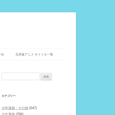
すめ
北米版アニメ タイトル一覧
検
索:
カテゴリー
少年漫画・その他
(547)
少女漫画
(256)