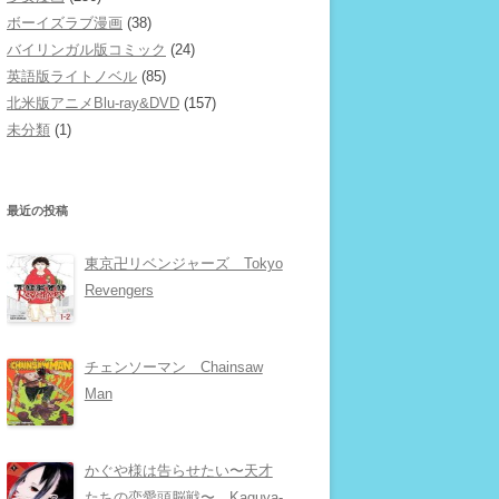
ボーイズラブ漫画
(38)
バイリンガル版コミック
(24)
英語版ライトノベル
(85)
北米版アニメBlu-ray&DVD
(157)
未分類
(1)
最近の投稿
東京卍リベンジャーズ Tokyo
Revengers
チェンソーマン Chainsaw
Man
かぐや様は告らせたい〜天才
たちの恋愛頭脳戦〜 Kaguya-