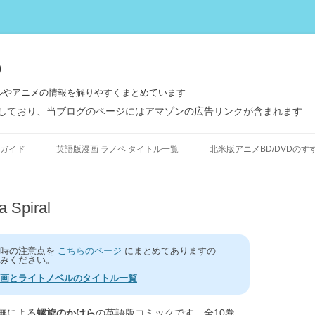
う
ルやアニメの情報を解りやすくまとめています
しており、当ブログのページにはアマゾンの広告リンクが含まれます
コ
ン
ガイド
英語版漫画 ラノベ タイトル一覧
北米版アニメBD/DVDのす
テ
ン
ツ
へ
ス
Spiral
キ
ッ
プ
う時の注意点を
こちらのページ
にまとめてありますの
みください。
画とライトノベルのタイトル一覧
無による
螺旋のかけら
の英語版コミックです、全10巻。