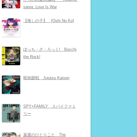
sama: Love Is War
【推しの子】 [Oshi No Ko]
ぼっち・ざ・ろっく! Bocchi
the Rock!
呪術廻戦 Jujutsu Kaisen
SPY×FAMILY スパイファミ
リー
薬屋のひとりごと The