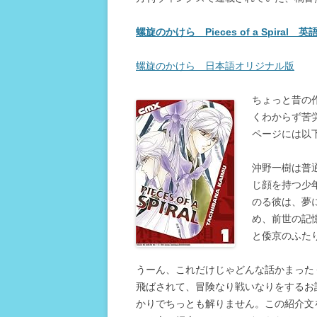
螺旋のかけら Pieces of a Spiral
螺旋のかけら 日本語オリジナル版
ちょっと昔の
くわからず苦
ページには以
沖野一樹は普
じ顔を持つ少
のる彼は、夢
め、前世の記
と倭京のふた
うーん、これだけじゃどんな話かまった
飛ばされて、冒険なり戦いなりをするお
かりでちっとも解りません。この紹介文