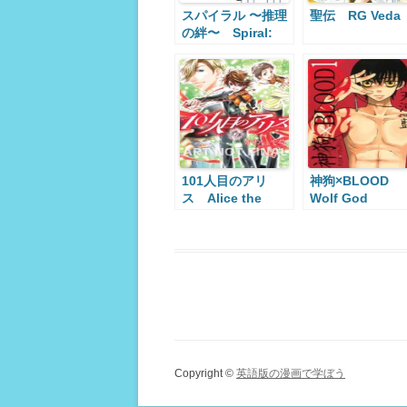
スパイラル 〜推理
聖伝 RG Veda
の絆〜 Spiral:
The Bounds of
Reasoning
101人目のアリ
神狗×BLOOD
ス Alice the
Wolf God
101st
Copyright ©
英語版の漫画で学ぼう