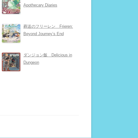
Apothecary Diaries
葬送のフリーレン Frieren:
Beyond Journey’s End
ダンジョン飯 Delicious in
Dungeon